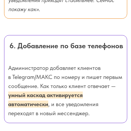
Юридический адрес: 127 299, г. Москва,
ул. Космонавта Волкова, д. 6А, помещ. 25/1
ОКВЭД: 62.01 — Разработка компьютерного
программного обеспечения
ООО «БОТСАРМИ» разрабатывает и сопровождает
программные сервисы для автоматизации бизнес-
коммуникаций и клиентского сервиса.
Контакты:
Email: contact@botsarmy.tech
Email: artem@botsarmy.tech
Поддержка:
Техподдержка в Telegram
Техподдержка в МАКС