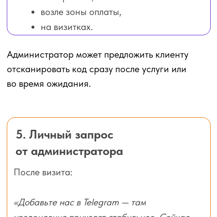
Поддержка Бьюти Бот
© 2020-2026 Все права защищены. Бьюти Бот
Оператор сервиса:
Общество с ограниченной ответственностью
«БОТСАРМИ»
ИНН/КПП: 7743468377/774301001,
ОГРН 1257700140334
Ул. Космонавта Волкова, 6А