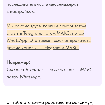
Добавление клиентом вас в контакты
в Telegram — единственный способо обойти
его скрытый номер в настройках.
У части пользователей в Telegram
стоят настройки
скрытия номера
телефона.
В этом случае
вы
не сможете найти клиента
по номеру в базе
— даже если у него
есть Telegram.
Поэтому обязательно используйте прямую
формулировку:
«Чтобы получать уведомления,
добавьте нас в контакты в Telegram
вручную: t. me/{ваш_юзернейм}»