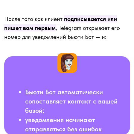
2. Подпись к каждому
уведомлению
Вставьте во все шаблоны
автоуведомлений автоподпись:
«Добавьте запасной канал связи:
t. me/{ваш_юзернейм}».
3. Сообщение после записи
После онлайн-записи отправляйте триггер:
«Вы записаны ✓ Чтобы не пропустить
напоминание, добавьте нас в Telegram.
t.me/{ваш_юзернейм}».