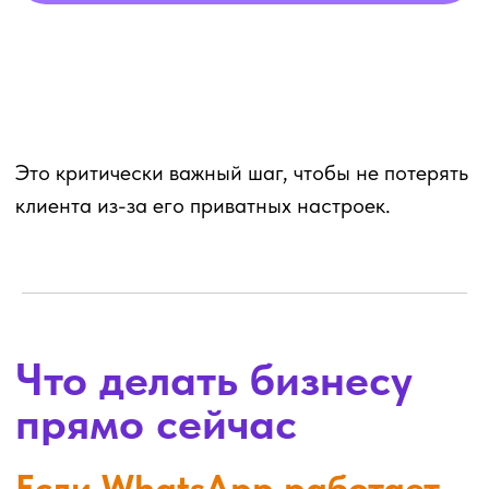
Если WhatsApp не
работает
4. QR-коды на ресепшен
Разместите QR-коды Telegram и МАКС:
на стойке администратора,
на зеркалах,
возле зоны оплаты,
на визитках.
Администратор может предложить клиенту
отсканировать код сразу после услуги или
во время ожидания.