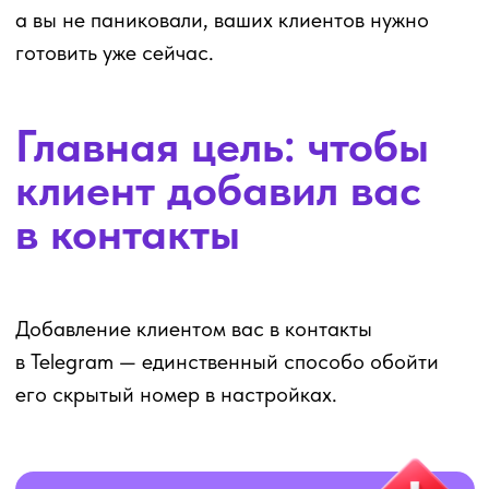
После того как клиент
подписывается или
пишет вам первым
, Telegram открывает его
номер для уведомлений Бьюти Бот — и:
Бьюти Бот автоматически
сопоставляет контакт с вашей
базой;
уведомления начинают
отправляться без ошибок
и задержек;
умный каскад работает
корректно.
Это критически важный шаг, чтобы не потерять