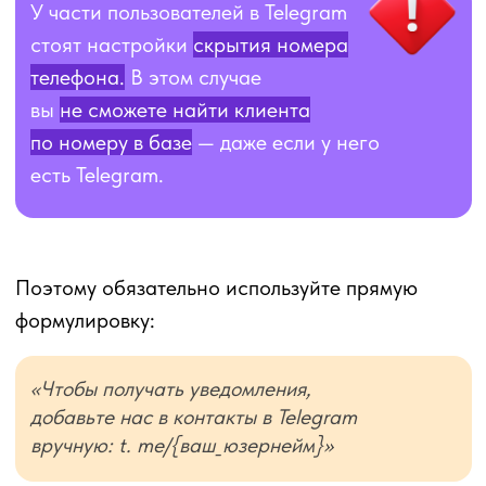
клиента из-за его приватных настроек.
Что делать бизнесу
прямо сейчас
Если WhatsApp работает
1. Разовая рассылка-
приглашение через WhatsApp
Отправьте всем клиентам одно короткое
сообщение:
«Добавьте нас в Telegram: t.
me/{ваш_юзернейм} — так мы точно
останемся на связи при любых изменениях».