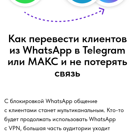
или МАКС и не потерять
связь
С блокировкой WhatsApp общение
с клиентами станет мультиканальным. Кто-то
будет продолжать использовать WhatsApp
с VPN, большая часть аудитории уходит
в Telegram, кто-то — в МАКС.
В 2026 году одна рассылка будет
автоматически уходить сразу в несколько
мессенджеров каскадом.
Есть два варианта каскада:
Вариант 1: Умный каскад
по предпочтительному каналу