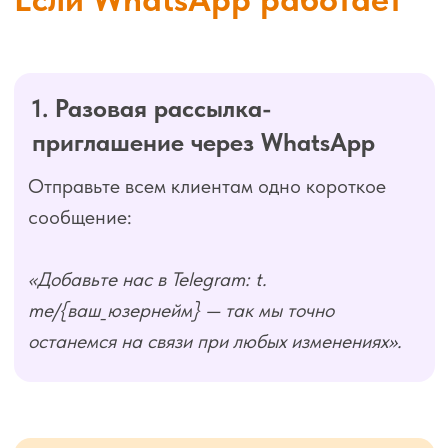
5. Личный запрос
от администратора
После визита:
«Добавьте нас в Telegram — там
уведомления приходят стабильнее. Сейчас
покажу как».
6. Добавление по базе телефонов
Администратор добавляет клиентов
в Telegram/МАКС по номеру и пишет первым
сообщение. Как только клиент отвечает —
умный каскад активируется
автоматически
, и все уведомления
переходят в новый мессенджер.