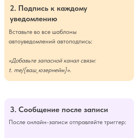
Дополнительные
советы, которые
ускоряют перенос
аудитории
Давайте клиенту выгоду,
а не «угрозу»
Клиенты переходят на новый
канал, когда понимают пользу,
например:
«Напоминания приходят стабильнее».