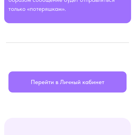
ул. Космонавта Волкова, д. 6А, помещ. 25/1
ОКВЭД: 62.01 — Разработка компьютерного
программного обеспечения
ООО «БОТСАРМИ» разрабатывает и сопровождает
программные сервисы для автоматизации бизнес-
коммуникаций и клиентского сервиса.
Контакты:
Email: contact@botsarmy.tech
Email: artem@botsarmy.tech
Поддержка:
Техподдержка в Telegram
Техподдержка в МАКС
Политика конфиденциальности