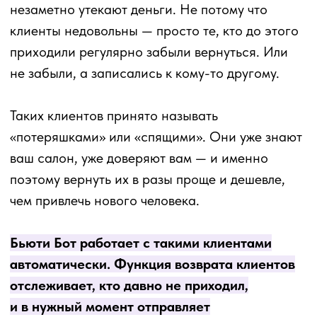
автоматически. Функция возврата клиентов
отслеживает, кто давно не приходил,
и в нужный момент отправляет
им персональное сообщение — без участия
администратора, без ручной работы.
Вы один
раз настраиваете специальный шаблон
и условия срабатывания, а дальше система
сама находит «спящих» клиентов в базе
YCLIENTS и пишет им в WhatsApp, Telegram или
МАКС.
В результате часть клиентов, которых вы уже
мысленно потеряли, возвращается
и записывается. По опыту салонов, которые
используют эту функцию, возвращается от 10
до 40% тех, кому ушло сообщение.
Давайте же разберём, как настроить такие
шаблоны.