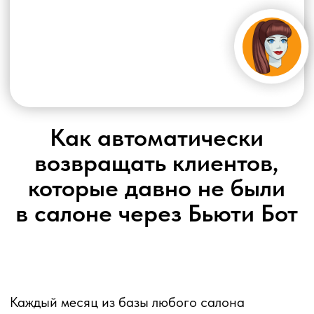
Как автоматически
возвращать клиентов,
которые давно не были
в салоне через Бьюти Бот
Каждый месяц из базы любого салона
незаметно утекают деньги. Не потому что
клиенты недовольны — просто те, кто до этого
приходили регулярно забыли вернуться. Или
не забыли, а записались к кому-то другому.
Таких клиентов принято называть
«потеряшками» или «спящими». Они уже знают
ваш салон, уже доверяют вам — и именно
поэтому вернуть их в разы проще и дешевле,
чем привлечь нового человека.
Бьюти Бот работает с такими клиентами