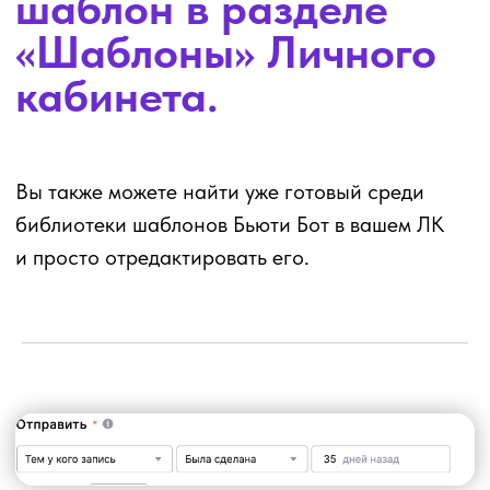
Шаг 3:
Настроить
время отправки
Снова важный момент: чтобы снизить риски
блокировок со стороны мессенджеров,
советуем не ставить круглое время отправки
вроде 18:00 или 19:30, система мессенджера
может считать это за спам.