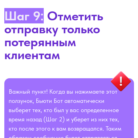
© 2020-2026 Все права защищены. Бьюти Бот
Оператор сервиса:
Общество с ограниченной ответственностью
«БОТСАРМИ»
ИНН/КПП: 7743468377/774301001,
ОГРН 1257700140334
Ул. Космонавта Волкова, 6А
Юридический адрес: 127 299, г. Москва,