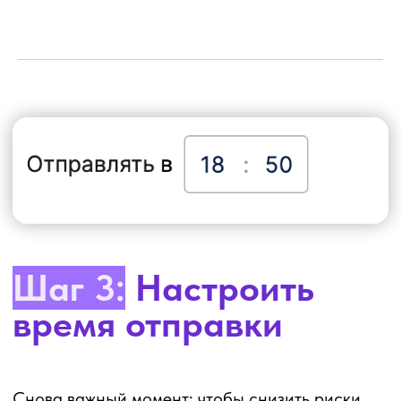
Есть 2 основных подхода к возврату клиентов:
1. Напомнить о себе и пригласить
на процедуру
По опыту наших клиентов здесь лучше
всего использовать персонализированный
подход:
— написать от имени администратора или
владельца
— поинтересоваться клиентом: как у него
дела, все ли ему понравилось в прошлый
раз
— предложить подобрать удобное время
визита
2. Напомнить о себе + предложить
скидку/комплимент/рассказать об акции