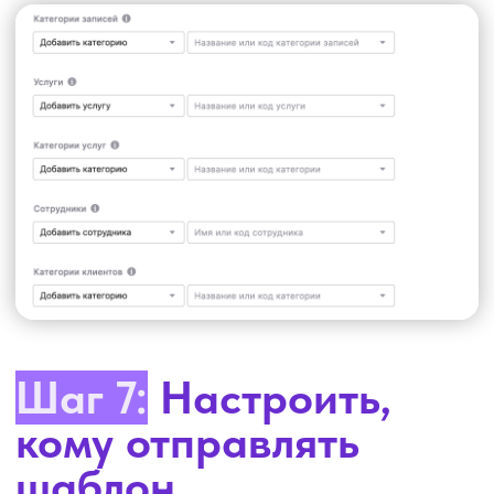
Подключайте Бьюти Бот
и убедитесь, что это работает.
4 дня теста — бесплатно
по ссылке.
Подключить Бьюти Бот