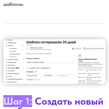
Шаг 2:
Настроить
критерий отправки
Чтобы сделать шаблон для «потеряшек» вам
нужно выбрать условие «Тем у кого запись»
и «Была сделана» и далее в последней ячейке
указать число дней, когда клиент приходил
на услугу. Например, 35 дней назад.
Из-за участившихся блокировок со стороны
мессенджеров мы не советуем делать шаблоны
более чем через 90 дней после записи клиента.