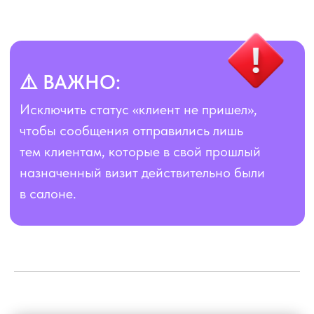
Важный пункт! Когда вы нажимаете этот
ползунок, Бьюти Бот автоматически
выберет тех, кто был у вас определенное
время назад (Шаг 2) и уберет из них тех,
кто после этого к вам возвращался. Таким
образом сообщение будет отправляться
только «потеряшкам».
Перейти в Личный кабинет